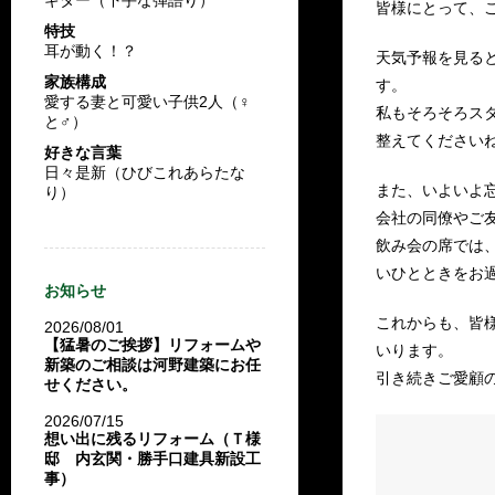
皆様にとって、
特技
耳が動く！？
天気予報を見る
家族構成
す。
愛する妻と可愛い子供2人（♀
私もそろそろス
と♂）
整えてください
好きな言葉
日々是新（ひびこれあらたな
また、いよいよ
り）
会社の同僚やご
飲み会の席では
いひとときをお
お知らせ
これからも、皆
2026/08/01
【猛暑のご挨拶】リフォームや
いります。
新築のご相談は河野建築にお任
引き続きご愛顧
せください。
2026/07/15
想い出に残るリフォーム（Ｔ様
邸 内玄関・勝手口建具新設工
事）