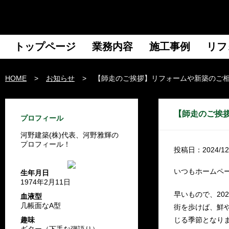
トップページ
業務内容
施工事例
リフ
HOME
>
お知らせ
>
【師走のご挨拶】リフォームや新築のご
【師走のご挨
プロフィール
河野建築(株)代表、河野雅輝の
プロフィール！
投稿日：2024/12
いつもホームペ
生年月日
1974年2月11日
早いもので、20
血液型
几帳面なA型
街を歩けば、鮮
趣味
じる季節となり
ギター（下手な弾語り）