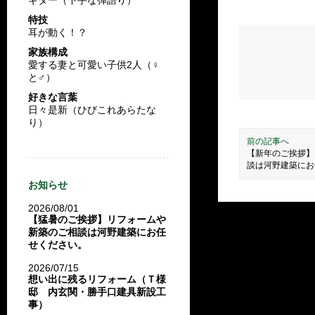
特技
耳が動く！？
家族構成
愛する妻と可愛い子供2人（♀
と♂）
好きな言葉
日々是新（ひびこれあらたな
り）
前の記事へ
【新年のご挨拶】
談は河野建築にお
お知らせ
2026/08/01
【猛暑のご挨拶】リフォームや
新築のご相談は河野建築にお任
せください。
2026/07/15
想い出に残るリフォーム（Ｔ様
邸 内玄関・勝手口建具新設工
事）