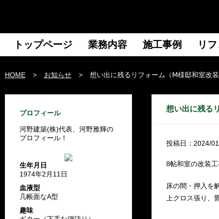
トップページ
業務内容
施工事例
リフ
HOME
>
お知らせ
>
想い出に残るリフォーム（Ⅿ様邸和室改
想い出に残る
プロフィール
河野建築(株)代表、河野雅輝の
プロフィール！
投稿日：2024/01
8帖和室の改装工
生年月日
1974年2月11日
床の間・押入を
血液型
几帳面なA型
上クロス張り、
趣味
ギター（下手な弾語り）