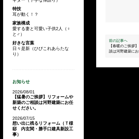
特技
耳が動く！？
家族構成
愛する妻と可愛い子供2人（♀
と♂）
前の記事へ
好きな言葉
【春暖のご挨拶】
日々是新（ひびこれあらたな
談は河野建築にお
り）
お知らせ
2026/08/01
【猛暑のご挨拶】リフォームや
新築のご相談は河野建築にお任
せください。
2026/07/15
想い出に残るリフォーム（Ｔ様
邸 内玄関・勝手口建具新設工
事）