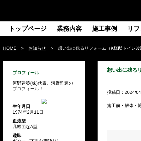
トップページ
業務内容
施工事例
リフ
HOME
>
お知らせ
>
想い出に残るリフォーム（K様邸トイレ改
想い出に残る
プロフィール
河野建築(株)代表、河野雅輝の
プロフィール！
投稿日：2024/04
施工前・解体・
生年月日
1974年2月11日
血液型
几帳面なA型
趣味
ギター（下手な弾語り）