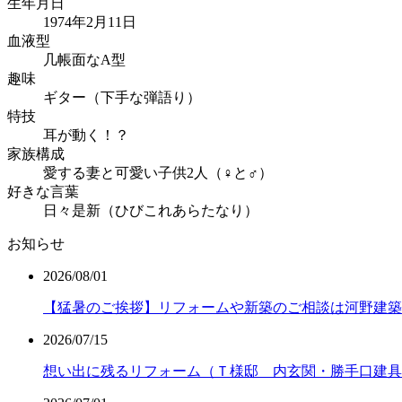
生年月日
1974年2月11日
血液型
几帳面なA型
趣味
ギター（下手な弾語り）
特技
耳が動く！？
家族構成
愛する妻と可愛い子供2人（♀と♂）
好きな言葉
日々是新（ひびこれあらたなり）
お知らせ
2026/08/01
【猛暑のご挨拶】リフォームや新築のご相談は河野建築
2026/07/15
想い出に残るリフォーム（Ｔ様邸 内玄関・勝手口建具