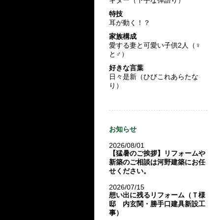
特技
耳が動く！？
家族構成
愛する妻と可愛い子供2人（♀
と♂）
好きな言葉
日々是新（ひびこれあらたな
り）
お知らせ
2026/08/01
【猛暑のご挨拶】リフォームや
新築のご相談は河野建築にお任
せください。
2026/07/15
想い出に残るリフォーム（Ｔ様
邸 内玄関・勝手口建具新設工
事）