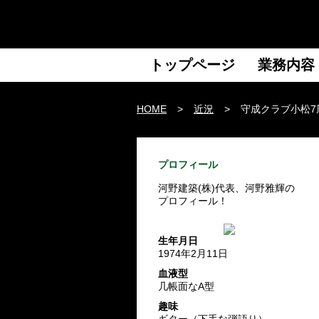
トップページ
業務内容
HOME
>
近況
>
守成クラブ小松7
プロフィール
河野建築(株)代表、河野雅輝の
プロフィール！
生年月日
1974年2月11日
血液型
几帳面なA型
趣味
ギター（下手な弾語り）