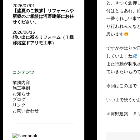
と、きつく念押し
2026/07/01
【盛夏のご挨拶】リフォームや
何はともあれ、
新築のご相談は河野建築にお任
一番うれしい事
せください。
り行われみんな
2026/06/15
思います
想い出に残るリフォーム（Ｔ様
邸浴室ドアリモ工事）
ですがやはりお正
していますね
また行動が制限
ていきたいもの
コンテンツ
業務内容
今回はこの辺で
施工事例
お知らせ
ブログ
いつまで続くかお
リンク
お問い合わせ
＃河野建築 ＃