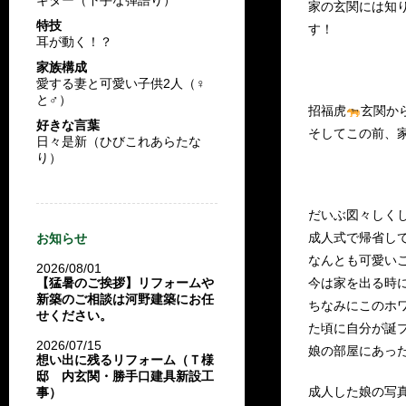
家の玄関には知
特技
す！
耳が動く！？
家族構成
愛する妻と可愛い子供2人（♀
と♂）
招福虎
玄関か
好きな言葉
そしてこの前、家
日々是新（ひびこれあらたな
り）
だいぶ図々しく
成人式で帰省して
お知らせ
なんとも可愛い
2026/08/01
【猛暑のご挨拶】リフォームや
今は家を出る時
新築のご相談は河野建築にお任
ちなみにこのホ
せください。
た頃に自分が誕
2026/07/15
娘の部屋にあっ
想い出に残るリフォーム（Ｔ様
邸 内玄関・勝手口建具新設工
成人した娘の写
事）