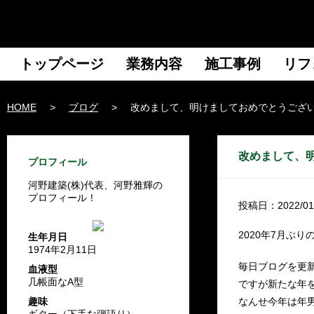
トップページ
業務内容
施工事例
リフ
HOME
>
ブログ
>
改めまして、明けましておめでとうござ
改めまして、
プロフィール
河野建築(株)代表、河野雅輝の
プロフィール！
投稿日：2022/01
2020年7月ぶ
生年月日
1974年2月11日
毎日ブログを更
血液型
几帳面なA型
ですが新たな年
趣味
なんせ今年は年
ギター（下手な弾語り）