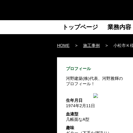
トップページ
業務内容
HOME
>
施工事例
>
小松市Ｋ
プロフィール
河野建築(株)代表、河野雅輝の
プロフィール！
生年月日
1974年2月11日
血液型
几帳面なA型
趣味
ギター（下手な弾語り）