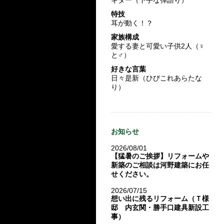
特技
耳が動く！？
家族構成
愛する妻と可愛い子供2人（♀
と♂）
好きな言葉
日々是新（ひびこれあらたな
り）
お知らせ
2026/08/01
【猛暑のご挨拶】リフォームや
新築のご相談は河野建築にお任
せください。
2026/07/15
想い出に残るリフォーム（Ｔ様
邸 内玄関・勝手口建具新設工
事）