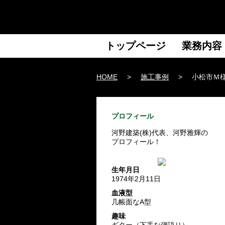
トップページ
業務内容
HOME
>
施工事例
>
小松市Ｍ
プロフィール
河野建築(株)代表、河野雅輝の
プロフィール！
生年月日
1974年2月11日
血液型
几帳面なA型
趣味
ギター（下手な弾語り）