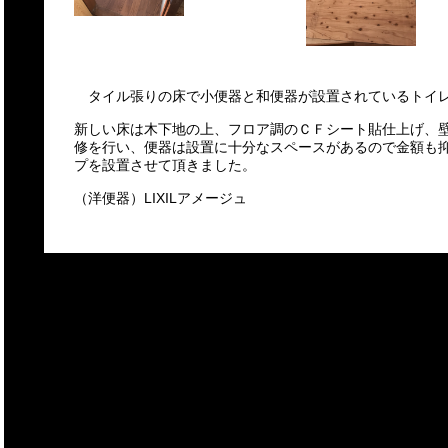
タイル張りの床で小便器と和便器が設置されているトイレ
新しい床は木下地の上、フロア調のＣＦシート貼仕上げ、
修を行い、便器は設置に十分なスペースがあるので金額も
プを設置させて頂きました。
（洋便器）LIXILアメージュ