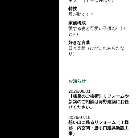
特技
耳が動く！？
家族構成
愛する妻と可愛い子供2人（♀
と♂）
好きな言葉
日々是新（ひびこれあらたな
り）
お知らせ
2026/08/01
【猛暑のご挨拶】リフォームや
新築のご相談は河野建築にお任
せください。
2026/07/15
想い出に残るリフォーム（Ｔ様
邸 内玄関・勝手口建具新設工
事）