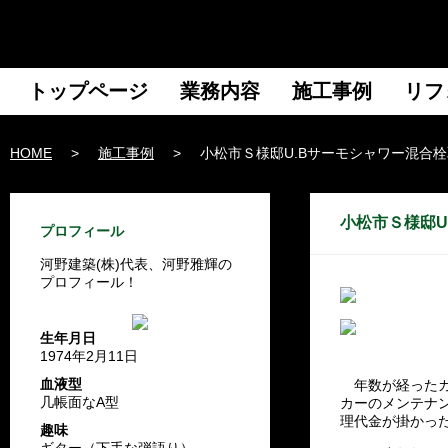
トップページ
業務内容
施工事例
リフ
HOME
>
施工事例
>
小松市Ｓ様邸U.Bサーモシャワー混合
小松市Ｓ様邸U
プロフィール
河野建築(株)代表、河野雅輝の
プロフィール！
生年月日
1974年2月11日
血液型
年数が経ったカ
几帳面なA型
カーのメンテナ
理代金が掛かっ
趣味
ギター（下手な弾語り）