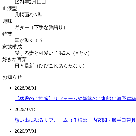
1974年2月11日
血液型
几帳面なA型
趣味
ギター（下手な弾語り）
特技
耳が動く！？
家族構成
愛する妻と可愛い子供2人（♀と♂）
好きな言葉
日々是新（ひびこれあらたなり）
お知らせ
2026/08/01
【猛暑のご挨拶】リフォームや新築のご相談は河野建築
2026/07/15
想い出に残るリフォーム（Ｔ様邸 内玄関・勝手口建具
2026/07/01