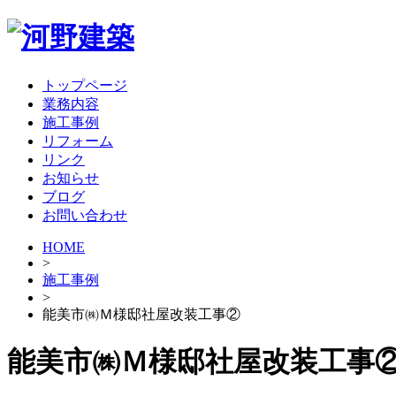
トップページ
業務内容
施工事例
リフォーム
リンク
お知らせ
ブログ
お問い合わせ
HOME
>
施工事例
>
能美市㈱Ｍ様邸社屋改装工事②
能美市㈱Ｍ様邸社屋改装工事