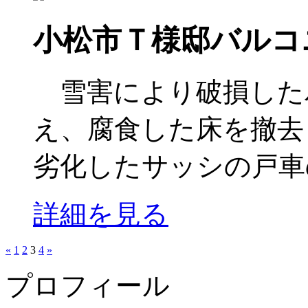
小松市Ｔ様邸バルコ
雪害により破損した
え、腐食した床を撤去
劣化したサッシの戸車の
詳細を見る
«
1
2
3
4
»
プロフィール